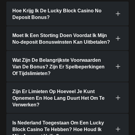
Hoe Krijg Ik De Lucky Block Casino No
Deposit Bonus?
Moet Ik Een Storting Doen Voordat Ik Mijn
No-deposit Bonuswinsten Kan Uitbetalen?
Wat Zijn De Belangrijkste Voorwaarden
Van De Bonus? Zijn Er Spelbeperkingen
Of Tijdslimieten?
Zijn Er Limieten Op Hoeveel Je Kunt
Opnemen En Hoe Lang Duurt Het Om Te
Verwerken?
Is Nederland Toegestaan Om Een Lucky
Block Casino Te Hebben? Hoe Houd Ik