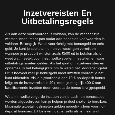
Inzetvereisten En
Uitbetalingsregels
Als aan deze voorwaarden is voldaan, kan de winnaar zijn
winsten innen, maar pas nadat aan bepaalde voorwaarden is
voldaan. Belangrijk: Wees voorzichtig met bonusgeld en echt
geld. Je kunt je spel plannen en verrassingen vermijden
wanneer je probeert winsten zoals €500 uit te betalen als je
weet wat meetelt voor inzet, welke spellen meetellen en waar
uitbetalingslimieten gelden. Als het gaat om inzetvereisten en
opnames, is het belangrijkste om te weten het "doorspel"-getal.
Dit is hoeveel keer je bonusgeld moet inzetten voordat je het
kunt uitbetalen. Als je bijvoorbeeld een 10 € no-deposit bonus
krijgt en de inzetvereiste is 40x, moet je mogelijk 400 € aan
kwalificerende inzetten doen voordat de bonus is vrijgespeeld.
Weten in welke volgorde inzetten van je cash- en bonussaldo
worden afgeschreven kan je helpen je doel sneller te bereiken.
Maximale uitbetalingslimieten gelden mogelijk alleen voor no-
deposit bonuses. Dit betekent dat je, zelfs als je meer wint,