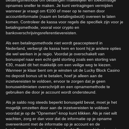
betalingsmethode om betalingen makkelijker en toekomstige
opnames sneller te maken. Je kunt vertragingen vermijden
wanneer je vraagt om €100 of meer op te nemen door
accountinformatie (naam en betalingsbezit) overeen te laten
komen. Controleer de kassa voor regels die specifiek zijn voor je
betalingsmethode, vooral voor crypto en
bankoverschrijvingsreferentievereisten.
Als een betalingsmethode niet wordt geaccepteerd in
Nederland, verbergt de kassa hem en toont hij je andere opties
die wel werken in je regio. Voordat je overschakelt van
bonusspel naar een echt-geld storting zoals een storting van
€30, maakt dit het makkelijk om een veilige weg te kiezen.
Wanneer je klaar bent om je winsten uit de Lucky Block Casino
no deposit bonus uit te betalen, hoef je alleen aan de
inzetvereisten te voldoen, ervoor te zorgen dat je geen
bonuswinlimieten overschrijdt en een opnamemethode te
gebruiken die door je account wordt ondersteund.
Als je saldo nog steeds beperkt bonusgeld bevat, moet je het
mogelijk omzetten door aan de inzetvereisten te voldoen
voordat je op de "Opnemen"-knop kunt klikken. Als je niet wilt
wachten, zorg er dan voor dat de informatie op je opname
overeenkomt met de informatie op je account en de