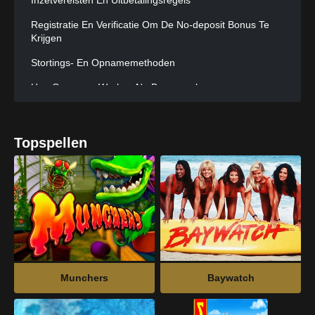
Inzetvereisten En Uitbetalingsregels
Registratie En Verificatie Om De No-deposit Bonus Te
Krijgen
Stortings- En Opnamemethoden
Hoe Opnames Werken Na Bonusspel
Topspellen
Munchers
Baywatch