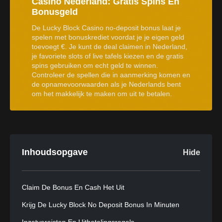
Casino Nederland: Gratis Spins En
Bonusgeld
De Lucky Block Casino no-deposit bonus laat je
spelen met bonuskrediet voordat je je eigen geld
toevoegt €. Je kunt de deal claimen in Nederland,
je favoriete slots of live tafels kiezen en de gratis
spins gebruiken om echt geld te winnen.
Controleer de spellen die in aanmerking komen en
de opnamevoorwaarden als je Nederlands bent
om het makkelijk te maken om uit te betalen.
Inhoudsopgave
Hide
Claim De Bonus En Cash Het Uit
Krijg De Lucky Block No Deposit Bonus In Minuten