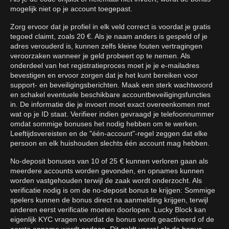
mogelijk niet op je account toegepast.
Zorg ervoor dat je profiel in elk veld correct is voordat je gratis
tegoed claimt, zoals 20 €. Als je naam anders is gespeld of je
adres verouderd is, kunnen zelfs kleine fouten vertragingen
veroorzaken wanneer je geld probeert op te nemen. Als
onderdeel van het registratieproces moet je je e-mailadres
bevestigen en ervoor zorgen dat je het kunt bereiken voor
support- en beveiligingsberichten. Maak een sterk wachtwoord
en schakel eventuele beschikbare accountbeveiligingsfuncties
in. De informatie die je invoert moet exact overeenkomen met
wat op je ID staat. Verifieer indien gevraagd je telefoonnummer
omdat sommige bonuses het nodig hebben om te werken.
Leeftijdsvereisten en de "één-account"-regel zeggen dat elke
persoon en elk huishouden slechts één account mag hebben.
No-deposit bonuses van 10 of 25 € kunnen verloren gaan als
meerdere accounts worden gevonden, en opnames kunnen
worden vastgehouden terwijl de zaak wordt onderzocht. Als
verificatie nodig is om de no-deposit bonus te krijgen: Sommige
spelers kunnen de bonus direct na aanmelding krijgen, terwijl
anderen eerst verificatie moeten doorlopen. Lucky Block kan
eigenlijk KYC vragen voordat de bonus wordt geactiveerd of de