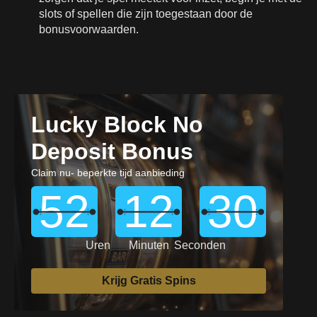
slots of spellen die zijn toegestaan door de
bonusvoorwaarden.
Lucky Block No
Deposit Bonus
Claim nu- beperkte tijd aanbieding
52
12
28
Uren
Minuten
Seconden
Krijg Gratis Spins