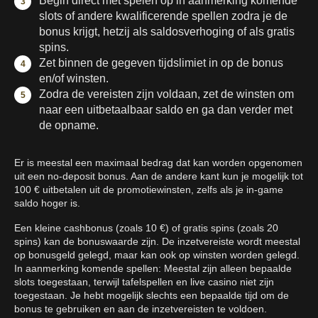
Begin direct met spelen op in aanmerking komende
slots of andere kwalificerende spellen zodra je de
bonus krijgt, hetzij als saldosverhoging of als gratis
spins.
Zet binnen de gegeven tijdslimiet in op de bonus
en/of winsten.
Zodra de vereisten zijn voldaan, zet de winsten om
naar een uitbetaalbaar saldo en ga dan verder met
de opname.
Er is meestal een maximaal bedrag dat kan worden opgenomen
uit een no-deposit bonus. Aan de andere kant kun je mogelijk tot
100 € uitbetalen uit de promotiewinsten, zelfs als je in-game
saldo hoger is.
Een kleine cashbonus (zoals 10 €) of gratis spins (zoals 20
spins) kan de bonuswaarde zijn. De inzetvereiste wordt meestal
op bonusgeld gelegd, maar kan ook op winsten worden gelegd.
In aanmerking komende spellen: Meestal zijn alleen bepaalde
slots toegestaan, terwijl tafelspellen en live casino niet zijn
toegestaan. Je hebt mogelijk slechts een bepaalde tijd om de
bonus te gebruiken en aan de inzetvereisten te voldoen.