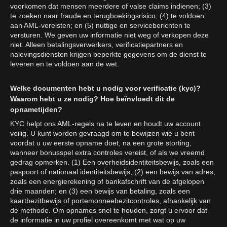
voorkomen dat mensen meerdere of valse claims indienen; (3)
te zoeken naar fraude en terugboekingsrisico; (4) te voldoen
aan AML-vereisten; en (5) nuttige en serviceberichten te
versturen. We geven uw informatie niet weg of verkopen deze
niet. Alleen betalingsverwerkers, verificatiepartners en
nalevingsdiensten krijgen beperkte gegevens om de dienst te
leveren en te voldoen aan de wet.
Welke documenten hebt u nodig voor verificatie (kyc)?
Waarom hebt u ze nodig? Hoe beïnvloedt dit de
opnametijden?
KYC helpt ons AML-regels na te leven en houdt uw account
veilig. U kunt worden gevraagd om te bewijzen wie u bent
voordat u uw eerste opname doet, na een grote storting,
wanneer bonusspel extra controles vereist, of als we vreemd
gedrag opmerken. (1) Een overheidsidentiteitsbewijs, zoals een
paspoort of nationaal identiteitsbewijs; (2) een bewijs van adres,
zoals een energierekening of bankafschrift van de afgelopen
drie maanden; en (3) een bewijs van betaling, zoals een
kaartbezitbewijs of portemonneebezitcontroles, afhankelijk van
de methode. Om opnames snel te houden, zorgt u ervoor dat
de informatie in uw profiel overeenkomt met wat op uw