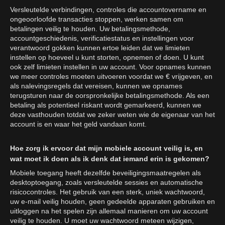
Versleutelde verbindingen, controles die accountovername en
ongeoorloofde transacties stoppen, werken samen om
betalingen veilig te houden. Uw betalingsmethode,
accountgeschiedenis, verificatiestatus en instellingen voor
verantwoord gokken kunnen ertoe leiden dat we limieten
instellen op hoeveel u kunt storten, opnemen of doen. U kunt
ook zelf limieten instellen in uw account. Voor opnames kunnen
we meer controles moeten uitvoeren voordat we € vrijgeven, en
als nalevingsregels dat vereisen, kunnen we opnames
terugsturen naar de oorspronkelijke betalingsmethode. Als een
betaling als potentieel riskant wordt gemarkeerd, kunnen we
deze vasthouden totdat we zeker weten wie de eigenaar van het
account is en waar het geld vandaan komt.
Hoe zorg ik ervoor dat mijn mobiele account veilig is, en
wat moet ik doen als ik denk dat iemand erin is gekomen?
Mobiele toegang heeft dezelfde beveiligingsmaatregelen als
desktoptoegang, zoals versleutelde sessies en automatische
risicocontroles. Het gebruik van een sterk, uniek wachtwoord,
uw e-mail veilig houden, geen gedeelde apparaten gebruiken en
uitloggen na het spelen zijn allemaal manieren om uw account
veilig te houden. U moet uw wachtwoord meteen wijzigen,