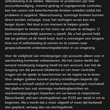
zelfuitsluiting in te stellen. Wanneer er problemen zijn met
accountbeveiliging, vreemd gedrag of regelgevende controles,
kan het casino ook beschermende limieten instellen totdat het
probleem is opgelost. Waarschuwing: sommige limieten kunnen
direct worden verlaagd, maar het verhogen ervan kan iets
langer duren. Het doel is om mensen te helpen goede
beslissingen te nemen en het risico op schade te verlagen. U
bent verantwoordelijk wanneer u speelt. Als u het gevoel hebt
dat uw gokken uit de hand loopt, kunt u overwegen een langere
time-out of zelfuitsluiting te nemen en te zoeken naar
gespecialiseerde ondersteuningsdiensten in uw omgeving.
Voor de veiligheid van minderjarigen zijn accounts alleen voor in
aanmerking komende volwassenen. Als het casino denkt dat
iemand minderjarig toegang heeft tot een account, kan het de
toegang van die persoon blokkeren en om meer controles
vragen om de speler te beschermen en de regels na te leven.
Voor veiliger gokken kunnen privacy-instellingen beperkt zijn
wanneer u zichzelf uitsluit of sterkere beschermingen inschakelt.
Het platform kan ook sommige marketingberichten en
reactiveringspogingen beperken om uw keuze te respecteren.
Bijvoorbeeld, stel een stortingslimiet van €100 per week in om te
beginnen. Als u merkt dat u meer uitgeeft of meer tijd besteedt
dan gepland, verlaag dan uw stortingslimiet.