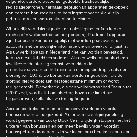
volgende: eerdere accounts, gedeelde huishoudelijke
registratiepatronen, herhaald gebruik van apparaten gekoppeld
aan eerdere bonusclaims, of betalingsmethoden die al zijn
gebruikt om een welkomstaanbod te claimen.
Afhankelijk van risicosignalen en nalevingsbehoeften kan er
slechts één welkomstbonus per persoon, IP-adres of apparaat
zijn. Bonussen kunnen mogelijk niet worden geactiveerd op
accounts met persoonlijke informatie die ontbreekt of onjuist is.
Als uw verblijfplaats in Nederland niet kan worden bevestigd,
kan uw geschiktheid veranderen. Als een welkomstaanbod een
kwalificerende storting vereist, vermelden de
promotievoorwaarden het minimum stortingsbedrag, zoals een
storting van 100 €. De bonus kan worden ingetrokken als de
storting niet voldoet aan het toegestane minimum of wordt
teruggedraaid. Bijvoorbeeld, als een welkomstaanbod "bonus tot
€200" zegt, wordt elk bonusbedrag boven die limiet niet
bijgeschreven, zelfs als uw storting hoger is.
Accountcontroles moeten ook succesvol verlopen voordat
bonussen worden uitgekeerd. Als er een beveiligingsmelding
wordt gegeven, kan Lucky Block Casino tijdelijk stoppen met het
uitkeren van bonussen en om meer bewijs vragen voordat
bonusspel kan doorgaan. Nieuwe klantstatus betekent dat u aan