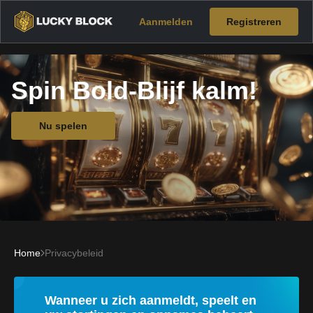
Aanmelden
Registreren
Spin Bold-Blijf kalm!
Nu spelen
Home
Privacybeleid
Wanneer u zich aanmeldt, speelt en