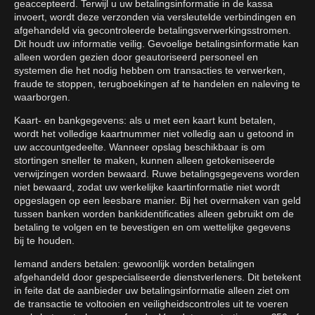
geaccepteerd. Terwijl u uw betalingsinformatie in de kassa
invoert, wordt deze verzonden via versleutelde verbindingen en
afgehandeld via gecontroleerde betalingsverwerkingsstromen.
Dit houdt uw informatie veilig. Gevoelige betalingsinformatie kan
alleen worden gezien door geautoriseerd personeel en
systemen die het nodig hebben om transacties te verwerken,
fraude te stoppen, terugboekingen af te handelen en naleving te
waarborgen.
Kaart- en bankgegevens: als u met een kaart kunt betalen,
wordt het volledige kaartnummer niet volledig aan u getoond in
uw accountgedeelte. Wanneer opslag beschikbaar is om
stortingen sneller te maken, kunnen alleen getokeniseerde
verwijzingen worden bewaard. Ruwe betalingsgegevens worden
niet bewaard, zodat uw werkelijke kaartinformatie niet wordt
opgeslagen op een leesbare manier. Bij het overmaken van geld
tussen banken worden bankidentificaties alleen gebruikt om de
betaling te volgen en te bevestigen en om wettelijke gegevens
bij te houden.
Iemand anders betalen: gewoonlijk worden betalingen
afgehandeld door gespecialiseerde dienstverleners. Dit betekent
in feite dat de aanbieder uw betalingsinformatie alleen ziet om
de transactie te voltooien en veiligheidscontroles uit te voeren