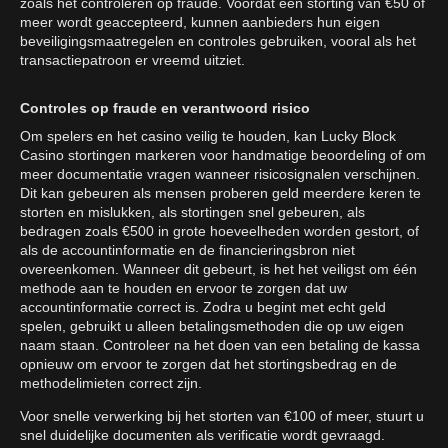
zoals het controleren op fraude. Voordat een storting van €50 of
meer wordt geaccepteerd, kunnen aanbieders hun eigen
beveiligingsmaatregelen en controles gebruiken, vooral als het
transactiepatroon er vreemd uitziet.
Controles op fraude en verantwoord risico
Om spelers en het casino veilig te houden, kan Lucky Block
Casino stortingen markeren voor handmatige beoordeling of om
meer documentatie vragen wanneer risicosignalen verschijnen.
Dit kan gebeuren als mensen proberen geld meerdere keren te
storten en mislukken, als stortingen snel gebeuren, als
bedragen zoals €500 in grote hoeveelheden worden gestort, of
als de accountinformatie en de financieringsbron niet
overeenkomen. Wanneer dit gebeurt, is het het veiligst om één
methode aan te houden en ervoor te zorgen dat uw
accountinformatie correct is. Zodra u begint met echt geld
spelen, gebruikt u alleen betalingsmethoden die op uw eigen
naam staan. Controleer na het doen van een betaling de kassa
opnieuw om ervoor te zorgen dat het stortingsbedrag en de
methodelimieten correct zijn.
Voor snelle verwerking bij het storten van €100 of meer, stuurt u
snel duidelijke documenten als verificatie wordt gevraagd.