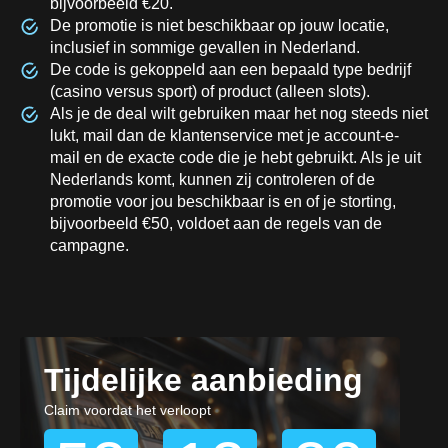
bijvoorbeeld €20.
De promotie is niet beschikbaar op jouw locatie,
inclusief in sommige gevallen in Nederland.
De code is gekoppeld aan een bepaald type bedrijf
(casino versus sport) of product (alleen slots).
Als je de deal wilt gebruiken maar het nog steeds niet
lukt, mail dan de klantenservice met je account-e-
mail en de exacte code die je hebt gebruikt. Als je uit
Nederlands komt, kunnen zij controleren of de
promotie voor jou beschikbaar is en of je storting,
bijvoorbeeld €50, voldoet aan de regels van de
campagne.
Tijdelijke aanbieding
Claim voordat het verloopt