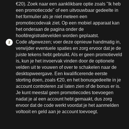
€20). Zoek naar een aanklikbare optie zoals "Ik heb
een promotiecode" of een uitvouwbaar gedeelte in
het formulier als je niet meteen een
promotiecodevak ziet. Op een mobiel apparaat kan
het onderaan de pagina onder de
hoofdregistratievelden worden geplaatst.
Code afgewezen; voer deze opnieuw handmatig in,
verwijder eventuele spaties en zorg ervoor dat je de
juiste tekens hebt gebruikt. Als er geen promotieveld
is, kun je het invoervak vinden door de optionele
velden uit te vouwen of over te schakelen naar de
desktopweergave. Een kwalificerende eerste
storting doen, zoals €20, en het bonusgedeelte in je
account controleren zal laten zien of de bonus er is.
Je kunt meestal geen promotiecodes toevoegen
nadat je al een account hebt gemaakt, dus zorg
ervoor dat de code werkt voordat je het aanmelden
voltooit en geld aan je account toevoegt.