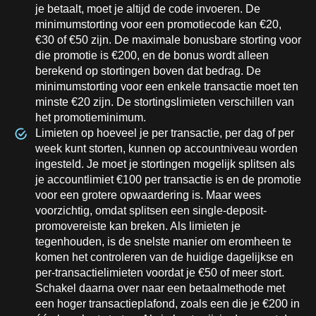
je betaalt, moet je altijd de code invoeren. De
minimumstorting voor een promotiecode kan €20,
€30 of €50 zijn. De maximale bonusbare storting voor
die promotie is €200, en de bonus wordt alleen
berekend op stortingen boven dat bedrag. De
minimumstorting voor een enkele transactie moet ten
minste €20 zijn. De stortingslimieten verschillen van
het promotieminimum.
Limieten op hoeveel je per transactie, per dag of per
week kunt storten, kunnen op accountniveau worden
ingesteld. Je moet je stortingen mogelijk splitsen als
je accountlimiet €100 per transactie is en de promotie
voor een grotere opwaardering is. Maar wees
voorzichtig, omdat splitsen een single-deposit-
promovereiste kan breken. Als limieten je
tegenhouden, is de snelste manier om eromheen te
komen het controleren van de huidige dagelijkse en
per-transactielimieten voordat je €50 of meer stort.
Schakel daarna over naar een betaalmethode met
een hoger transactieplafond, zoals een die je €200 in