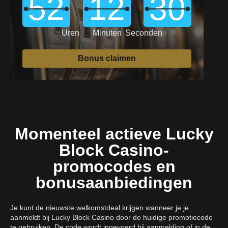
52
12
28
Uren
Minuten
Seconden
Bonus claimen
Momenteel actieve Lucky
Block Casino-
promocodes en
bonusaanbiedingen
Je kunt de nieuwste welkomstdeal krijgen wanneer je je
aanmeldt bij Lucky Block Casino door de huidige promotiecode
te gebruiken. De code wordt ingevoerd bij aanmelding of in de