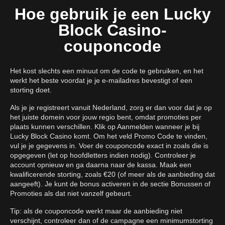
Hoe gebruik je een Lucky
Block Casino-
couponcode
Het kost slechts een minuut om de code te gebruiken, en het
werkt het beste voordat je je e-mailadres bevestigt of een
storting doet.
Als je je registreert vanuit Nederland, zorg er dan voor dat je op
het juiste domein voor jouw regio bent, omdat promoties per
plaats kunnen verschillen. Klik op Aanmelden wanneer je bij
Lucky Block Casino komt. Om het veld Promo Code te vinden,
vul je je gegevens in. Voer de couponcode exact in zoals die is
opgegeven (let op hoofdletters indien nodig). Controleer je
account opnieuw en ga daarna naar de kassa. Maak een
kwalificerende storting, zoals €20 (of meer als de aanbieding dat
aangeeft). Je kunt de bonus activeren in de sectie Bonussen of
Promoties als dat niet vanzelf gebeurt.
Tip: als de couponcode werkt maar de aanbieding niet
verschijnt, controleer dan of de campagne een minimumstorting