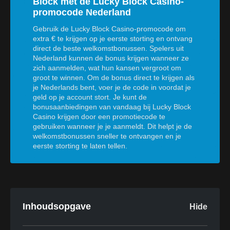
Block met de Lucky Block Casino-
promocode Nederland
Gebruik de Lucky Block Casino-promocode om
extra € te krijgen op je eerste storting en ontvang
direct de beste welkomstbonussen. Spelers uit
Nederland kunnen de bonus krijgen wanneer ze
zich aanmelden, wat hun kansen vergroot om
groot te winnen. Om de bonus direct te krijgen als
je Nederlands bent, voer je de code in voordat je
geld op je account stort. Je kunt de
bonusaanbiedingen van vandaag bij Lucky Block
Casino krijgen door een promotiecode te
gebruiken wanneer je je aanmeldt. Dit helpt je de
welkomstbonussen sneller te ontvangen en je
eerste storting te laten tellen.
Inhoudsopgave
Hide