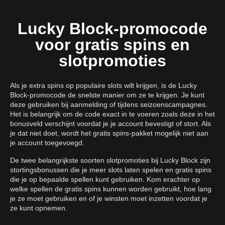
Lucky Block-promocode
voor gratis spins en
slotpromoties
Als je extra spins op populaire slots wilt krijgen, is de Lucky
Block-promocode de snelste manier om ze te krijgen. Je kunt
deze gebruiken bij aanmelding of tijdens seizoenscampagnes.
Het is belangrijk om de code exact in te voeren zoals deze in het
bonusveld verschijnt voordat je je account bevestigt of stort. Als
je dat niet doet, wordt het gratis spins-pakket mogelijk niet aan
je account toegevoegd.
De twee belangrijkste soorten slotpromoties bij Lucky Block zijn
stortingsbonussen die je meer slots laten spelen en gratis spins
die je op bepaalde spellen kunt gebruiken. Kom erachter op
welke spellen de gratis spins kunnen worden gebruikt, hoe lang
je ze moet gebruiken en of je winsten moet inzetten voordat je
ze kunt opnemen.