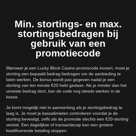
Min. stortings- en max.
stortingsbedragen bij
gebruik van een
promotiecode
Wanneer je een Lucky Block Casino-promocode invoert, moet je
storting een bepaald bedrag bedragen om de aanbieding te
laten werken. De bonus wordt pas gegeven nadat je een
storting van ten minste €20 hebt gedaan. Als je minder dan het
vereiste bedrag stort, kan de code nog steeds werken in de
kassa.
Je komt mogelijk niet in aanmerking als je stortingsbedrag te
laag is. Je moet je kassalimieten controleren voordat je de
storting bevestigt, zelfs als de promotie slechts een €20-storting
vereist. Een dagelijkse of transactiecap kan een grotere
kwalificerende betaling stoppen.