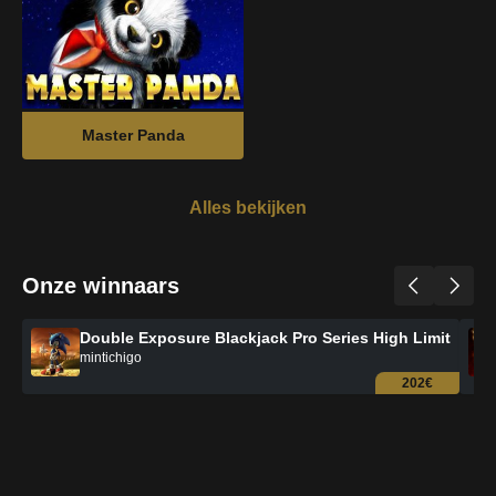
Master Panda
Alles bekijken
Onze winnaars
Double Exposure Blackjack Pro Series High Limit
mintichigo
202€